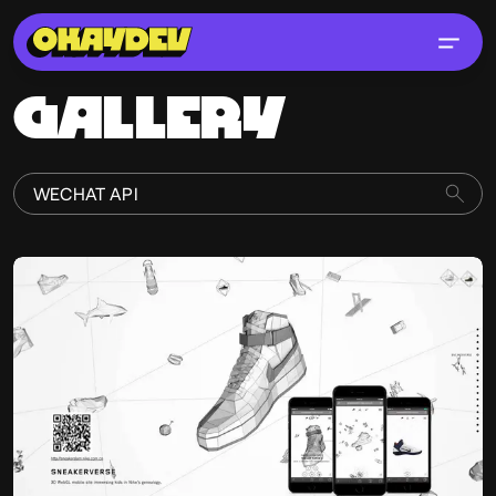
GALLERY
Julien Renau
@julien.rno
OKAY
PRO